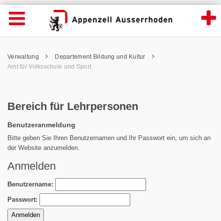
Bereich für Lehrpersonen - Appenzell Aus
Suche
Navigation öffnen
Wichtige
Seiten
hen
Home
Hauptnavigation
Service Navigation
Hauptnavigation
Pfadnavigation
Inhalt
Verwaltung
Departement Bildung und Kultur
Inhalt
Kontakt
Amt für Volksschule und Sport
Sitemap
Metanavigation
Bereich für Lehrpersonen
Benutzeranmeldung
Bitte geben Sie Ihren Benutzernamen und Ihr Passwort ein, um sich an
der Website anzumelden.
Anmelden
Benutzername:
Passwort: