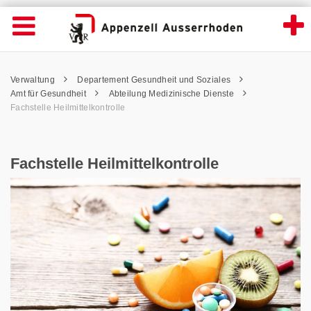
Fachstelle Heilmittelkontrolle - Appenzell 
Suche
Navigation öffnen
Wichtige
Seiten
hen
Home
Hauptnavigation
Service Navigation
Hauptnavigation
Pfadnavigation
Inhalt
Verwaltung
Departement Gesundheit und Soziales
Inhalt
Kontakt
Amt für Gesundheit
Abteilung Medizinische Dienste
Sitemap
Fachstelle Heilmittelkontrolle
Metanavigation
Fachstelle Heilmittelkontrolle