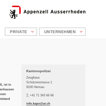
PRIVATE
UNTERNEHMEN
Zusätzliche Informationen
Kantonspolizei
Zeughaus
Schützenstrasse 1
, ist in
9100 Herisau
zenhausen
onen
T:
+41 71 343 66 66
ntstand
info.kapo@
ar.ch