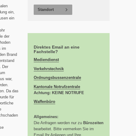
nalen
Standort
dung ein,
usen ein
ehr
le der
rhoden
Direktes Email an eine
s im
Fachstelle?
 den Brand
Mediendienst
entstand
. Der
Verkehrstechnik
zum
Ordnungsbussenzentrale
us war,
rden.
Kantonale Notrufzentrale
en. Da das
Achtung: KEINE NOTRUFE
urde für
Waffenbüro
ortliche
e
achschaden
Allgemeines:
Die Anfragen werden nur zu
Bürozeiten
se
bearbeitet. Bitte vermerken Sie im
Email Ihr Anliegen und Ihre