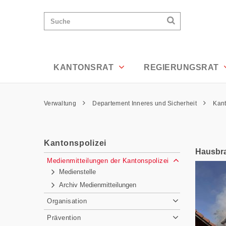
News Detailansicht - Appenzell Ausser
Wichtige
Suchen
Suche
Seiten
Suchen
Home
Hauptnavigation
Hauptnavigation
Service Navigation
Inhalt
Kontakt
KANTONSRAT
REGIERUNGSRAT
Sitemap
Metanavigation
Pfadnavigation
Verwaltung
Departement Inneres und Sicherheit
Kant
Inhalt
Kantonspolizei
Hausbr
Subnavigation
Medienmitteilungen der Kantonspolizei
Medienstelle
Archiv Medienmitteilungen
Organisation
Prävention