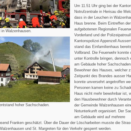
Um 11.51 Uhr ging bei der Kanto
Notrufzentrale in Herisau die Mel
dass in der Leuchen in Walzenha
Haus brenne. Beim Eintreffen der
aufgebotenen Regionalen Feuerw
 in Walzenhausen.
Vorderland und der Polizeipatrouil
Kantonspolizei Appenzell Ausser
stand das Einfamilienhaus bereit
Vollbrand. Die Feuerwehr konnte
unter Kontrolle bringen, dennoch 
am Gebäude hoher Sachschaden
Bewohner des Hauses, welcher 
Zeitpunkt des Brandes ausser Ha
konnte unversehrt angetroffen we
Personen kamen keine zu Schad
Haus nicht mehr bewohnbar ist, w
den Hausbewohner durch Verantw
ntstand hoher Sachschaden.
der Gemeinde Walzenhausen ein
Notunterkunft organisiert. Der S
am Gebäude wird auf mehrere
usend Franken geschätzt. Über die Dauer der Löscharbeiten musste die Stras
Walzenhausen und St. Margreten für den Verkehr gesperrt werden.