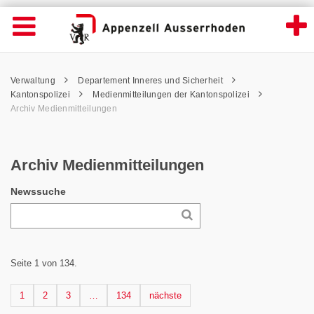
Archiv Medienmitteilungen - Appenzell Au
Suche
Navigation öffnen
Wichtige
Seiten
hen
Home
Hauptnavigation
Service Navigation
Hauptnavigation
Pfadnavigation
Inhalt
Verwaltung
Departement Inneres und Sicherheit
Inhalt
Kontakt
Kantonspolizei
Medienmitteilungen der Kantonspolizei
Sitemap
Archiv Medienmitteilungen
Metanavigation
Archiv Medienmitteilungen
Newssuche
Seite 1 von 134.
Seite
Seite
Seite
Seite
Nächste Seite
1
2
3
…
134
nächste