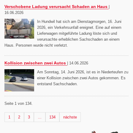
Verschobene Ladung verursacht Schaden an Haus
|
16.06.2026
In Hundwil hat sich am Dienstagmorgen, 16. Juni
2026, ein Verkehrsunfall ereignet. Eine auf einem
Lieferwagen mitgeführte Ladung löste sich und
verursachte erheblichen Sachschaden an einem
Haus. Personen wurde nicht verletzt.
Kollision zwischen zwei Autos
|
14.06.2026
Am Sonntag, 14. Juni 2026, ist es in Niederteufen zu
einer Kollision zwischen zwei Autos gekommen. Es
entstand Sachschaden.
Seite 1 von 134.
Seite
Seite
Seite
Seite
Nächste Seite
1
2
3
…
134
nächste