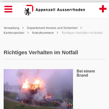
Richtiges Verhalten im Notfall - Appenzell
Suche
Navigation öffnen
Wichtige
Seiten
hen
Home
Hauptnavigation
Service Navigation
Hauptnavigation
Pfadnavigation
Inhalt
Verwaltung
Departement Inneres und Sicherheit
Inhalt
Kontakt
Kantonspolizei
Notrufnummern
Richtiges Verhalten im Notfall
Sitemap
Metanavigation
Richtiges Verhalten im Notfall
Bei einem
Brand