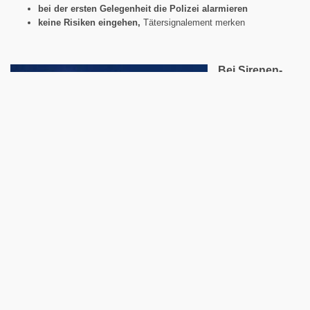
bei der ersten Gelegenheit die Polizei alarmieren
keine Risiken eingehen,
Tätersignalement merken
Bei Sirenen-
Alarm
Türen und
Fenster
schliessen
Radio SRF 1
hören