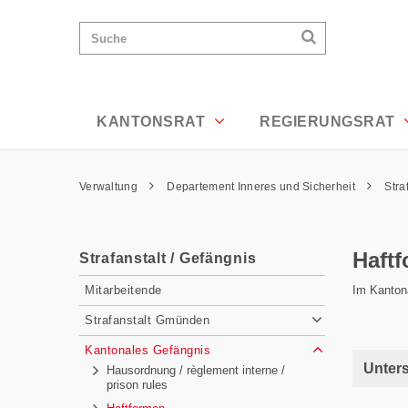
Haftformen - Appenzell Ausserrhoden
Wichtige
Suchen
Suche
Seiten
Suchen
Home
Hauptnavigation
Hauptnavigation
Service Navigation
Inhalt
Kontakt
KANTONSRAT
REGIERUNGSRAT
Sitemap
Metanavigation
Pfadnavigation
Verwaltung
Departement Inneres und Sicherheit
Stra
Inhalt
Haft
Strafanstalt / Gefängnis
Subnavigation
Im Kantona
Mitarbeitende
Strafanstalt Gmünden
Kantonales Gefängnis
Unter
Hausordnung / règlement interne /
prison rules