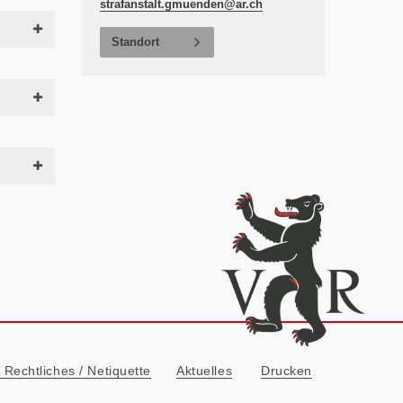
strafanstalt.gmuenden@
ar.ch
Standort
ionn
Rechtliches / Netiquette
Aktuelles
Drucken