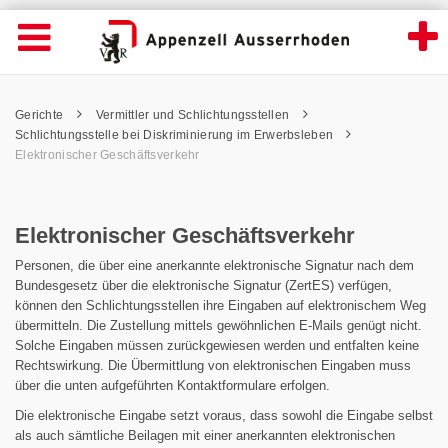
Elektronischer Geschäftsverkehr - Appenze
Suche
Navigation öffnen
Wichtige
Seiten
hen
Home
Hauptnavigation
Service Navigation
Hauptnavigation
Pfadnavigation
Inhalt
Gerichte
Vermittler und Schlichtungsstellen
Inhalt
Kontakt
Schlichtungsstelle bei Diskriminierung im Erwerbsleben
Sitemap
Elektronischer Geschäftsverkehr
Metanavigation
Elektronischer Geschäftsverkehr
Personen, die über eine anerkannte elektronische Signatur nach dem
Bundesgesetz über die elektronische Signatur (ZertES) verfügen,
können den Schlichtungsstellen ihre Eingaben auf elektronischem Weg
übermitteln. Die Zustellung mittels gewöhnlichen E-Mails genügt nicht.
Solche Eingaben müssen zurückgewiesen werden und entfalten keine
Rechtswirkung. Die Übermittlung von elektronischen Eingaben muss
über die unten aufgeführten Kontaktformulare erfolgen.
Die elektronische Eingabe setzt voraus, dass sowohl die Eingabe selbst
als auch sämtliche Beilagen mit einer anerkannten elektronischen