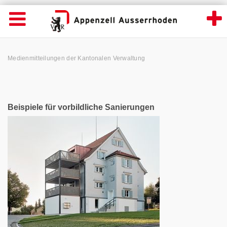
News Detailansicht - Appenzell Ausserrhod
Suche
Navigation öffnen
Wichtige
Seiten
hen
Home
Hauptnavigation
Service Navigation
Hauptnavigation
Pfadnavigation
Inhalt
Medienmitteilungen der Kantonalen Verwaltung
Inhalt
Kontakt
Sitemap
Metanavigation
Beispiele für vorbildliche Sanierungen