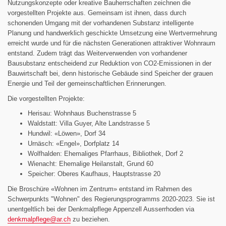
Nutzungskonzepte oder kreative Bauherrschaften zeichnen die
vorgestellten Projekte aus. Gemeinsam ist ihnen, dass durch
schonenden Umgang mit der vorhandenen Substanz intelligente
Planung und handwerklich geschickte Umsetzung eine Wertvermehrung
erreicht wurde und für die nächsten Generationen attraktiver Wohnraum
entstand. Zudem trägt das Weiterverwenden von vorhandener
Bausubstanz entscheidend zur Reduktion von CO2-Emissionen in der
Bauwirtschaft bei, denn historische Gebäude sind Speicher der grauen
Energie und Teil der gemeinschaftlichen Erinnerungen.
Die vorgestellten Projekte:
Herisau: Wohnhaus Buchenstrasse 5
Waldstatt: Villa Guyer, Alte Landstrasse 5
Hundwil: «Löwen», Dorf 34
Urnäsch: «Engel», Dorfplatz 14
Wolfhalden: Ehemaliges Pfarrhaus, Bibliothek, Dorf 2
Wienacht: Ehemalige Heilanstalt, Grund 60
Speicher: Oberes Kaufhaus, Hauptstrasse 20
Die Broschüre «Wohnen im Zentrum» entstand im Rahmen des
Schwerpunkts "Wohnen" des Regierungsprogramms 2020-2023. Sie ist
unentgeltlich bei der Denkmalpflege Appenzell Ausserrhoden via
denkmalpflege@
ar.ch
zu beziehen.