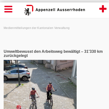
News Detailansicht - Appenzell Ausserrhod
Suche
Navigation öffnen
Wichtige
Seiten
hen
Home
Hauptnavigation
Service Navigation
Hauptnavigation
Pfadnavigation
Inhalt
Medienmitteilungen der Kantonalen Verwaltung
Inhalt
Kontakt
Sitemap
Metanavigation
Umweltbewusst den Arbeitsweg bewältigt – 31'330 km
zurückgelegt