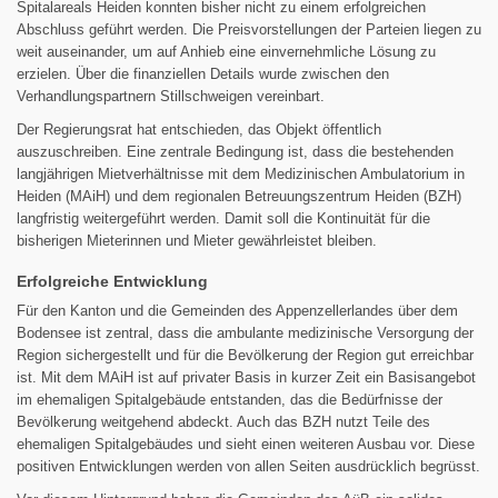
Spitalareals Heiden konnten bisher nicht zu einem erfolgreichen
Abschluss geführt werden. Die Preisvorstellungen der Parteien liegen zu
weit auseinander, um auf Anhieb eine einvernehmliche Lösung zu
erzielen. Über die finanziellen Details wurde zwischen den
Verhandlungspartnern Stillschweigen vereinbart.
Der Regierungsrat hat entschieden, das Objekt öffentlich
auszuschreiben. Eine zentrale Bedingung ist, dass die bestehenden
langjährigen Mietverhältnisse mit dem Medizinischen Ambulatorium in
Heiden (MAiH) und dem regionalen Betreuungszentrum Heiden (BZH)
langfristig weitergeführt werden. Damit soll die Kontinuität für die
bisherigen Mieterinnen und Mieter gewährleistet bleiben.
Erfolgreiche Entwicklung
Für den Kanton und die Gemeinden des Appenzellerlandes über dem
Bodensee ist zentral, dass die ambulante medizinische Versorgung der
Region sichergestellt und für die Bevölkerung der Region gut erreichbar
ist. Mit dem MAiH ist auf privater Basis in kurzer Zeit ein Basisangebot
im ehemaligen Spitalgebäude entstanden, das die Bedürfnisse der
Bevölkerung weitgehend abdeckt. Auch das BZH nutzt Teile des
ehemaligen Spitalgebäudes und sieht einen weiteren Ausbau vor. Diese
positiven Entwicklungen werden von allen Seiten ausdrücklich begrüsst.