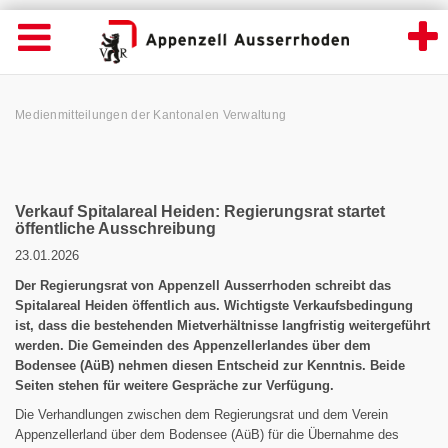
News Detailansicht - Appenzell Ausserrhod
Suche
Navigation öffnen
Wichtige
Seiten
hen
Home
Hauptnavigation
Service Navigation
Hauptnavigation
Pfadnavigation
Inhalt
Medienmitteilungen der Kantonalen Verwaltung
Inhalt
Kontakt
Sitemap
Metanavigation
Verkauf Spitalareal Heiden: Regierungsrat startet
öffentliche Ausschreibung
23.01.2026
Der Regierungsrat von Appenzell Ausserrhoden schreibt das
Spitalareal Heiden öffentlich aus. Wichtigste Verkaufsbedingung
ist, dass die bestehenden Mietverhältnisse langfristig weitergeführt
werden. Die Gemeinden des Appenzellerlandes über dem
Bodensee (AüB) nehmen diesen Entscheid zur Kenntnis. Beide
Seiten stehen für weitere Gespräche zur Verfügung.
Die Verhandlungen zwischen dem Regierungsrat und dem Verein
Appenzellerland über dem Bodensee (AüB) für die Übernahme des