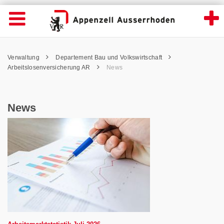
News - Appenzell Ausserrhoden
Suche
Navigation öffnen
Wichtige
Seiten
hen
Home
Hauptnavigation
Service Navigation
Hauptnavigation
Pfadnavigation
Inhalt
Verwaltung
Departement Bau und Volkswirtschaft
Inhalt
Kontakt
Arbeitslosenversicherung AR
News
Sitemap
Metanavigation
News