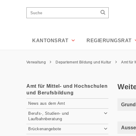
Weiterbildung/Ausserkantonale Schulb
Wichtige
Suchen
Suche
Seiten
Suchen
Home
Hauptnavigation
Hauptnavigation
Service Navigation
Inhalt
Kontakt
KANTONSRAT
REGIERUNGSRAT
Sitemap
Metanavigation
Pfadnavigation
Verwaltung
Departement Bildung und Kultur
Amt für 
Inhalt
Weit
Amt für Mittel- und Hochschulen
und Berufsbildung
Subnavigation
News aus dem Amt
Grundk
Berufs-, Studien- und
Laufbahnberatung
Ausse
Brückenangebote