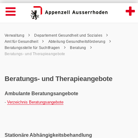
Beratungs- und Therapieangebote - Appenz
Suche
Navigation öffnen
Wichtige
Seiten
hen
Home
Hauptnavigation
Service Navigation
Hauptnavigation
Pfadnavigation
Inhalt
Verwaltung
Departement Gesundheit und Soziales
Inhalt
Kontakt
Amt für Gesundheit
Abteilung Gesundheitsförderung
Sitemap
Beratungsstelle für Suchtfragen
Beratung
Metanavigation
Beratungs- und Therapieangebote
Beratungs- und Therapieangebote
Ambulante Beratungsangebote
-
Verzeichnis Beratungsangebote
Stationäre Abhängigkeitsbehandlung