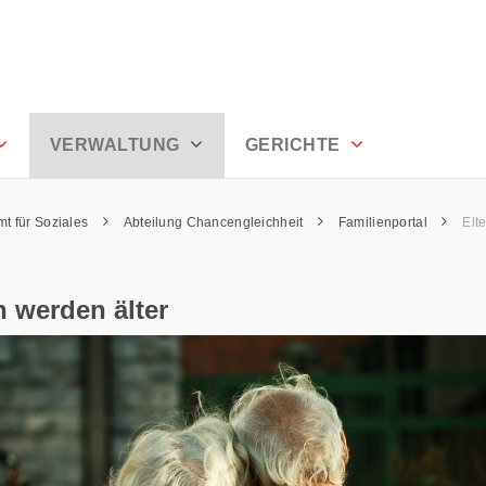
rhoden
VERWALTUNG
GERICHTE
mt für Soziales
Abteilung Chancengleichheit
Familienportal
Elt
n werden älter