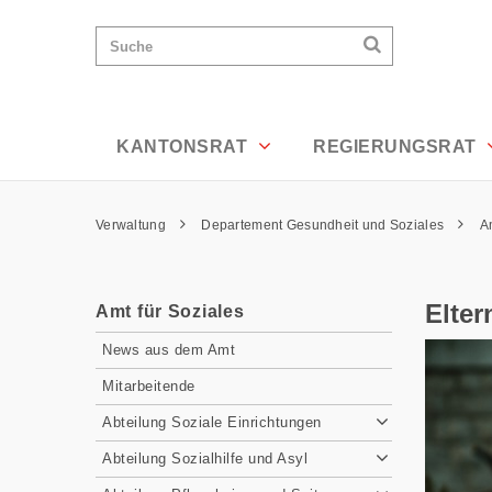
Eltern werden älter - Appenzell Ausser
Wichtige
Suchen
Suche
Seiten
Suchen
Home
Hauptnavigation
Hauptnavigation
Service Navigation
Inhalt
Kontakt
KANTONSRAT
REGIERUNGSRAT
Sitemap
Metanavigation
Pfadnavigation
Verwaltung
Departement Gesundheit und Soziales
A
Inhalt
Elter
Amt für Soziales
Subnavigation
News aus dem Amt
Mitarbeitende
Abteilung Soziale Einrichtungen
Abteilung Sozialhilfe und Asyl