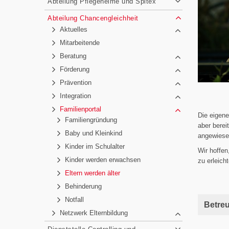
Abteilung Pflegeheime und Spitex
Abteilung Chancengleichheit
Aktuelles
Mitarbeitende
Beratung
Förderung
Prävention
Integration
Familienportal
Die eigene
Familiengründung
aber berei
Baby und Kleinkind
angewiesen
Kinder im Schulalter
Wir hoffe
Kinder werden erwachsen
zu erleicht
Eltern werden älter
Behinderung
Notfall
Betre
Netzwerk Elternbildung