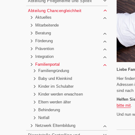
Abteilung Pflegeheime und Spitex
Abteilung Chancengleichheit
Aktuelles
Mitarbeitende
Beratung
Förderung
Prävention
Integration
Familienportal
Liebe Fam
Familiengründung
Hier finde
Baby und Kleinkind
Adressen i
Kinder im Schulalter
sind nach
Kinder werden erwachsen
Helfen Sie
Eltern werden älter
bitte mit
.
Behinderung
Und nun wü
Notfall
Netzwerk Elternbildung