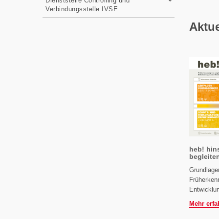
Dienststelle Controlling und
Verbindungsstelle IVSE
Aktue
heb! hin
begleite
Grundlage
Früherken
Entwicklu
Mehr erfa