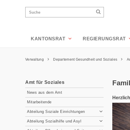
Familienportal - Appenzell Ausserrhod
Wichtige
Suchen
Suche
Seiten
Suchen
Home
Hauptnavigation
Hauptnavigation
Service Navigation
Inhalt
Kontakt
KANTONSRAT
REGIERUNGSRAT
Sitemap
Metanavigation
Pfadnavigation
Verwaltung
Departement Gesundheit und Soziales
A
Inhalt
Famil
Amt für Soziales
Subnavigation
News aus dem Amt
Herzlic
Mitarbeitende
Abteilung Soziale Einrichtungen
Abteilung Sozialhilfe und Asyl