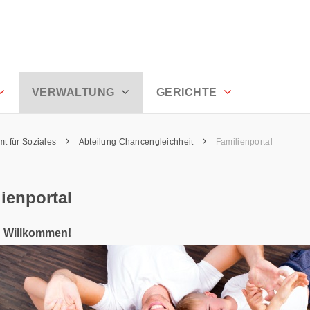
en
VERWALTUNG
GERICHTE
mt für Soziales
Abteilung Chancengleichheit
Familienportal
ienportal
h Willkommen!