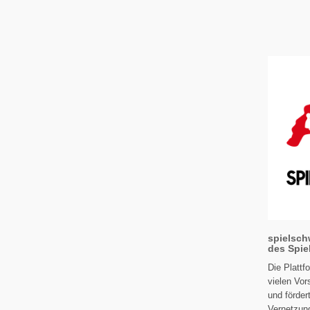
spielschw
des Spie
Die Plattf
vielen Vor
und förder
Vernetzung