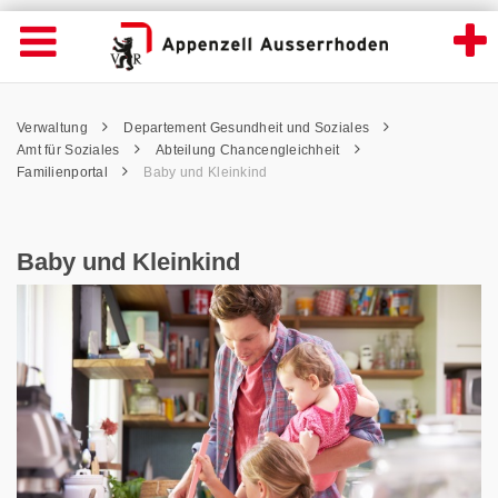
Baby und Kleinkind - Appenzell Ausserrho
Suche
Navigation öffnen
Wichtige
Seiten
hen
Home
Hauptnavigation
Service Navigation
Hauptnavigation
Pfadnavigation
Inhalt
Verwaltung
Departement Gesundheit und Soziales
Inhalt
Kontakt
Amt für Soziales
Abteilung Chancengleichheit
Sitemap
Familienportal
Baby und Kleinkind
Metanavigation
Baby und Kleinkind