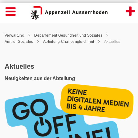
Aktuelles - Appenzell Ausserrhoden
Suche
Navigation öffnen
Wichtige
Seiten
hen
Home
Hauptnavigation
Service Navigation
Hauptnavigation
Pfadnavigation
Inhalt
Verwaltung
Departement Gesundheit und Soziales
Inhalt
Kontakt
Amt für Soziales
Abteilung Chancengleichheit
Aktuelles
Sitemap
Metanavigation
Aktuelles
Neuigkeiten aus der Abteilung