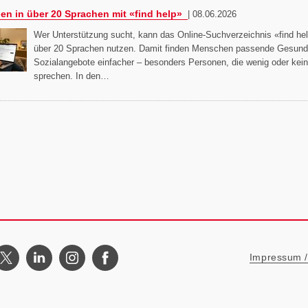
nden in über 20 Sprachen mit «find help»
|
08.06.2026
Wer Unterstützung sucht, kann das Online-Suchverzeichnis «find hel
über 20 Sprachen nutzen. Damit finden Menschen passende Gesundh
Sozialangebote einfacher – besonders Personen, die wenig oder kei
sprechen. In den…
Metanavigat
Impressum / 