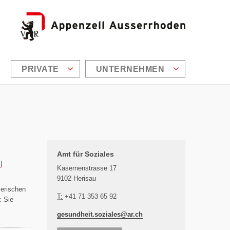
PRIVATE
UNTERNEHMEN
Zusätzliche Informationen
Amt für Soziales
|
Kasernenstrasse 17
9102 Herisau
zerischen
T:
+41 71 353 65 92
: Sie
gesundheit.soziales@
ar.ch