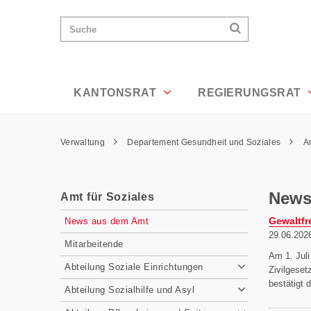
News aus dem Amt - Appenzell Ausser
Wichtige
Suchen
Suche
Seiten
Suchen
Home
Hauptnavigation
Hauptnavigation
Service Navigation
Inhalt
Kontakt
KANTONSRAT
REGIERUNGSRAT
Sitemap
Metanavigation
Pfadnavigation
Verwaltung
Departement Gesundheit und Soziales
A
Inhalt
News
Amt für Soziales
Subnavigation
Gewaltfr
News aus dem Amt
29.06.202
Mitarbeitende
Am 1. Juli
Abteilung Soziale Einrichtungen
Zivilgeset
bestätigt 
Abteilung Sozialhilfe und Asyl