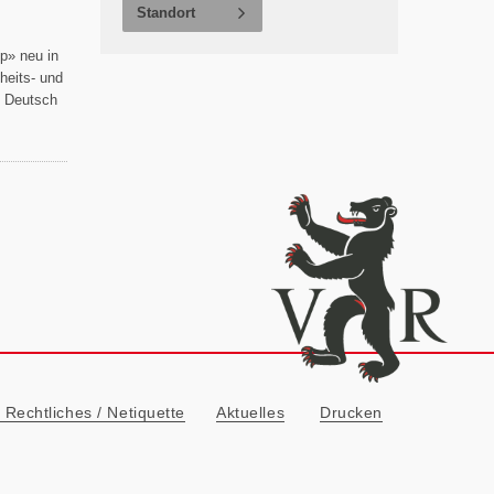
Standort
p» neu in
eits- und
n Deutsch
ionn
Rechtliches / Netiquette
Aktuelles
Drucken