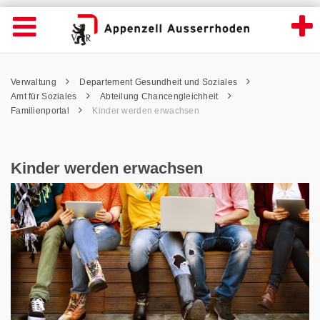
Kinder werden erwachsen - Appenzell Aus
Suche
Navigation öffnen
Wichtige
Seiten
hen
Home
Hauptnavigation
Service Navigation
Hauptnavigation
Pfadnavigation
Inhalt
Verwaltung
Departement Gesundheit und Soziales
Inhalt
Kontakt
Amt für Soziales
Abteilung Chancengleichheit
Sitemap
Familienportal
Kinder werden erwachsen
Metanavigation
Kinder werden erwachsen