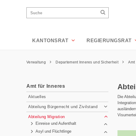
Abteilung Migration - Appenzell Ausse
Wichtige
Suchen
Suche
Seiten
Suchen
Home
Hauptnavigation
Hauptnavigation
Service Navigation
Inhalt
Kontakt
KANTONSRAT
REGIERUNGSRAT
Sitemap
Metanavigation
Pfadnavigation
Verwaltung
Departement Inneres und Sicherheit
Amt 
Inhalt
Abtei
Amt für Inneres
Subnavigation
Die Abteil
Aktuelles
Integratio
Abteilung Bürgerrecht und Zivilstand
ausländerr
Visumerte
Abteilung Migration
Einreise und Aufenthalt
Asyl und Flüchtlinge