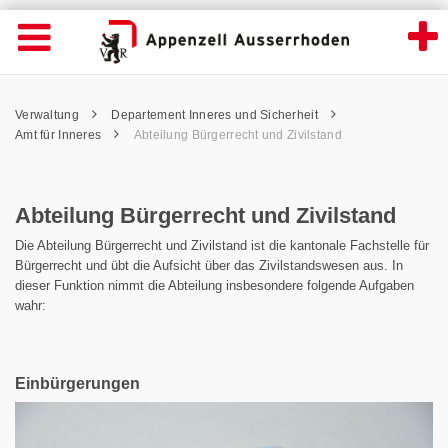
Abteilung Bürgerrecht und Zivilstand - Ap
Suche
Navigation öffnen
Wichtige
Seiten
hen
Home
Hauptnavigation
Service Navigation
Hauptnavigation
Pfadnavigation
Inhalt
Verwaltung
Departement Inneres und Sicherheit
Inhalt
Kontakt
Amt für Inneres
Abteilung Bürgerrecht und Zivilstand
Sitemap
Metanavigation
Abteilung Bürgerrecht und Zivilstand
Die Abteilung Bürgerrecht und Zivilstand ist die kantonale Fachstelle für
Bürgerrecht und übt die Aufsicht über das Zivilstandswesen aus. In
dieser Funktion nimmt die Abteilung insbesondere folgende Aufgaben
wahr:
Einbürgerungen