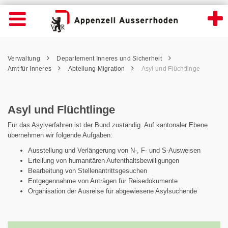
Asyl und Flüchtlinge - Appenzell Ausserrh
Suche
Navigation öffnen
Wichtige
Seiten
hen
Home
Hauptnavigation
Service Navigation
Hauptnavigation
Pfadnavigation
Inhalt
Verwaltung
Departement Inneres und Sicherheit
Inhalt
Kontakt
Amt für Inneres
Abteilung Migration
Asyl und Flüchtlinge
Sitemap
Metanavigation
Asyl und Flüchtlinge
Für das Asylverfahren ist der Bund zuständig. Auf kantonaler Ebene
übernehmen wir folgende Aufgaben:
Ausstellung und Verlängerung von N-, F- und S-Ausweisen
Erteilung von humanitären Aufenthaltsbewilligungen
Bearbeitung von Stellenantrittsgesuchen
Entgegennahme von Anträgen für Reisedokumente
Organisation der Ausreise für abgewiesene Asylsuchende