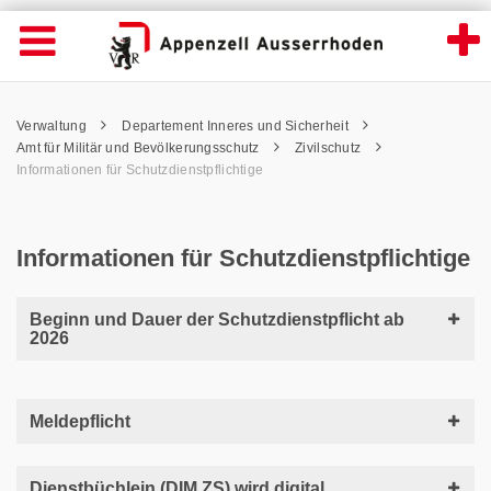
Informationen für Schutzdienstpflichtige -
Suche
Navigation öffnen
Wichtige
Seiten
hen
Home
Hauptnavigation
Service Navigation
Hauptnavigation
Pfadnavigation
Inhalt
Verwaltung
Departement Inneres und Sicherheit
Inhalt
Kontakt
Amt für Militär und Bevölkerungsschutz
Zivilschutz
Sitemap
Informationen für Schutzdienstpflichtige
Metanavigation
Informationen für Schutzdienstpflichtige
Beginn und Dauer der Schutzdienstpflicht ab
2026
Meldepflicht
Dienstbüchlein (DIM ZS) wird digital