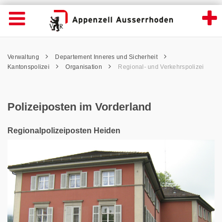
Polizeiposten im Vorderland - Appenzell A
Suche
Navigation öffnen
Wichtige
Seiten
hen
Home
Hauptnavigation
Service Navigation
Hauptnavigation
Pfadnavigation
Inhalt
Verwaltung
Departement Inneres und Sicherheit
Inhalt
Kontakt
Kantonspolizei
Organisation
Regional- und Verkehrspolizei
Sitemap
Metanavigation
Polizeiposten im Vorderland
Regionalpolizeiposten Heiden