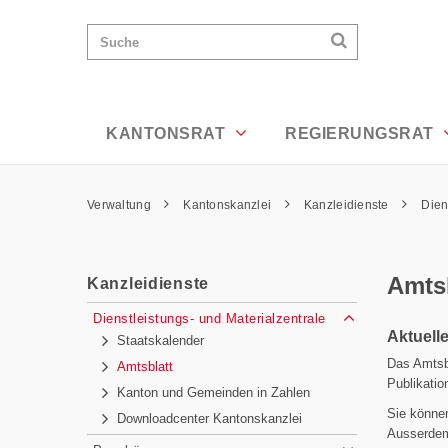
Amtsblatt - Appenzell Ausserrhoden
Wichtige
Suchen
Suche
Seiten
Suchen
Home
Hauptnavigation
Hauptnavigation
Service Navigation
Inhalt
Kontakt
KANTONSRAT
REGIERUNGSRAT
Sitemap
Metanavigation
Pfadnavigation
Verwaltung
Kantonskanzlei
Kanzleidienste
Dien
Inhalt
Amts
Kanzleidienste
Subnavigation
Dienstleistungs- und Materialzentrale
Aktuell
Staatskalender
Das Amtsbl
Amtsblatt
Publikatio
Kanton und Gemeinden in Zahlen
Sie können
Downloadcenter Kantonskanzlei
Ausserdem