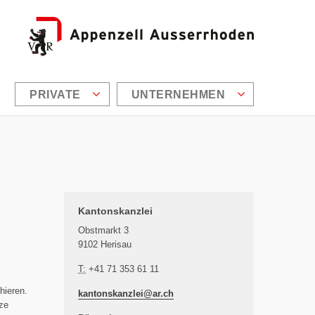
PRIVATE
UNTERNEHMEN
Zusätzliche Informationen
Kantonskanzlei
Obstmarkt 3
9102 Herisau
T:
+41 71 353 61 11
hieren.
kantonskanzlei@
ar.ch
ze