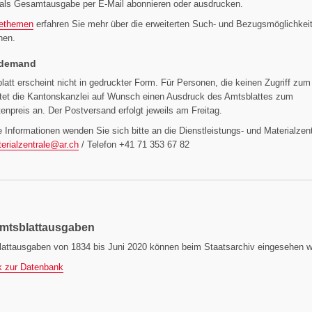
 als Gesamtausgabe per E-Mail abonnieren oder ausdrucken.
fethemen
erfahren Sie mehr über die erweiterten Such- und Bezugsmöglichkei
nen.
 demand
att erscheint nicht in gedruckter Form. Für Personen, die keinen Zugriff zum 
etet die Kantonskanzlei auf Wunsch einen Ausdruck des Amtsblattes zum
enpreis an. Der Postversand erfolgt jeweils am Freitag.
e Informationen wenden Sie sich bitte an die Dienstleistungs- und Materialzent
erialzentrale@
ar.ch
/ Telefon +41 71 353 67 82
Amtsblattausgaben
lattausgaben von 1834 bis Juni 2020 können beim Staatsarchiv eingesehen w
k zur Datenbank