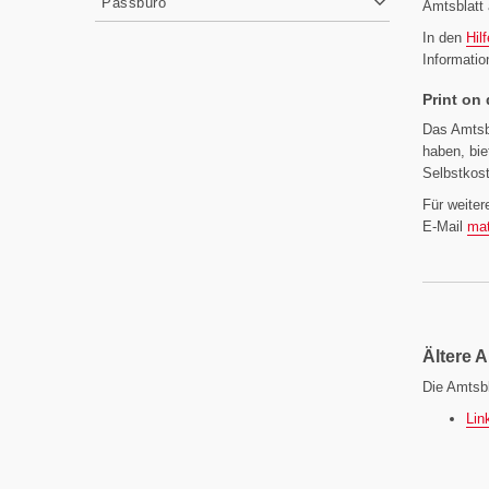
Passbüro
Amtsblatt
In den
Hil
Informatio
Print on
Das Amtsbl
haben, bi
Selbstkost
Für weiter
E-Mail
mat
Ältere 
Die Amtsb
Lin