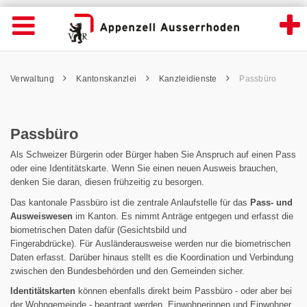
Passbüro - Appenzell Ausserrhoden
Suche
Navigation öffnen
Wichtige
Seiten
hen
Home
Hauptnavigation
Service Navigation
Hauptnavigation
Pfadnavigation
Inhalt
Verwaltung
Kantonskanzlei
Kanzleidienste
Passbüro
Inhalt
Kontakt
Sitemap
Metanavigation
Passbüro
Als Schweizer Bürgerin oder Bürger haben Sie Anspruch auf einen Pass
oder eine Identitätskarte. Wenn Sie einen neuen Ausweis brauchen,
denken Sie daran, diesen frühzeitig zu besorgen.
Das kantonale Passbüro ist die zentrale Anlaufstelle für das
Pass- und
Ausweiswesen
im Kanton. Es nimmt Anträge entgegen und erfasst die
biometrischen Daten dafür (Gesichtsbild und
Fingerabdrücke). Für Ausländerausweise werden nur die biometrischen
Daten erfasst. Darüber hinaus stellt es die Koordination und Verbindung
zwischen den Bundesbehörden und den Gemeinden sicher.
Identitätskarten
können ebenfalls direkt beim Passbüro - oder aber bei
der Wohngemeinde - beantragt werden. Einwohnerinnen und Einwohner