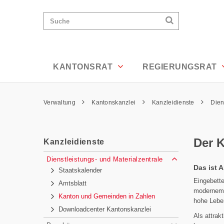
Der Kanton in Zahlen - Appenzell Auss
Wichtige
Suchen
Suche
Seiten
Suchen
Home
Hauptnavigation
Hauptnavigation
Service Navigation
Inhalt
Kontakt
KANTONSRAT
REGIERUNGSRAT
Sitemap
Metanavigation
Pfadnavigation
Verwaltung
Kantonskanzlei
Kanzleidienste
Dien
Inhalt
Der K
Kanzleidienste
Subnavigation
Dienstleistungs- und Materialzentrale
Das ist 
Staatskalender
Eingebette
Amtsblatt
modernem K
Kanton und Gemeinden in Zahlen
hohe Leben
Downloadcenter Kantonskanzlei
Als attrak