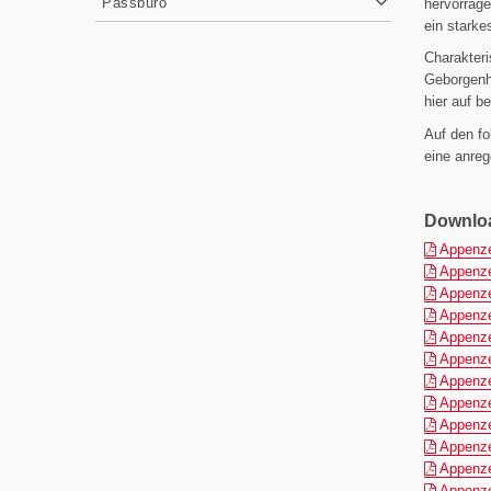
Passbüro
hervorrag
ein starke
Charakteri
Geborgenhe
hier auf b
Auf den f
eine anreg
Downlo
Appenze
Appenze
Appenze
Appenze
Appenze
Appenze
Appenze
Appenze
Appenze
Appenze
Appenze
Appenze