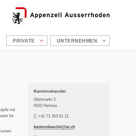
PRIVATE
UNTERNEHMEN
Zusätzliche Informationen
Kantonskanzlei
Obstmarkt 3
9102 Herisau
dylle mit
teht für
T:
+41 71 353 61 11
kantonskanzlei@
ar.ch
ersonen