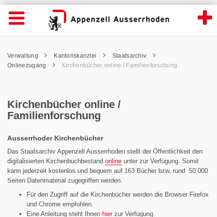
Kirchenbücher online / Familienforschung 
Suche
Navigation öffnen
Wichtige
Seiten
hen
Home
Hauptnavigation
Service Navigation
Hauptnavigation
Pfadnavigation
Inhalt
Verwaltung
Kantonskanzlei
Staatsarchiv
Inhalt
Kontakt
Onlinezugang
Kirchenbücher online / Familienforschung
Sitemap
Metanavigation
Kirchenbücher online /
Familienforschung
Ausserrhoder Kirchenbücher
Das Staatsarchiv Appenzell Ausserrhoden stellt der Öffentlichkeit den
digitalisierten Kirchenbuchbestand
online
unter zur Verfügung. Somit
kann jederzeit kostenlos und bequem auf 163 Bücher bzw. rund 50´000
Seiten Datenmaterial zugegriffen werden.
Für den Zugriff auf die Kirchenbücher werden die Browser Firefox
und Chrome empfohlen.
Eine Anleitung steht Ihnen
hier
zur Verfügung.