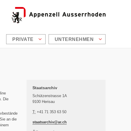
PRIVATE
UNTERNEHMEN
Zusätzliche Informationen
Staatsarchiv
line
Schützenstrasse 1A
n. Die
9100 Herisau
T:
+41 71 353 63 50
ivbestände
Sie an die
staatsarchiv@
ar.ch
 einem