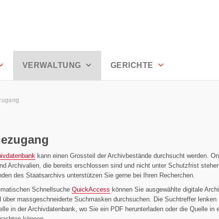
en
VERWALTUNG
GERICHTE
zugang
nezugang
hivdatenbank
kann einen Grossteil der Archivbestände durchsucht werden. On
ind Archivalien, die bereits erschlossen sind und nicht unter Schutzfrist stehe
nden des Staatsarchivs unterstützen Sie gerne bei Ihren Recherchen.
hematischen Schnellsuche
QuickAccess
können Sie ausgewählte digitale Arch
nd über massgeschneiderte Suchmasken durchsuchen. Die Suchtreffer lenken 
telle in der Archivdatenbank, wo Sie ein PDF herunterladen oder die Quelle in
trachten können.