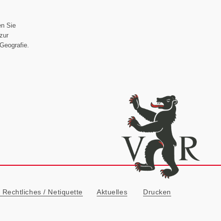
en Sie
zur
Geografie.
ionn
Rechtliches / Netiquette
Aktuelles
Drucken