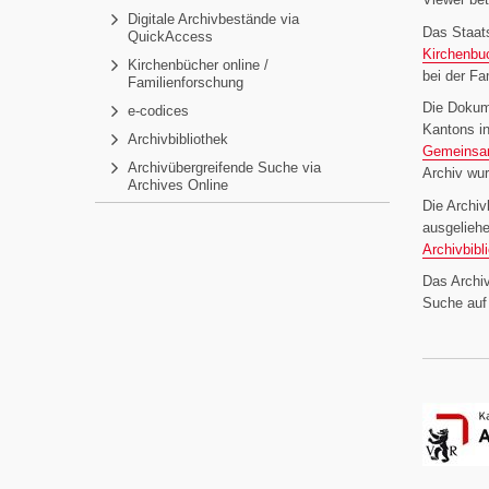
Digitale Archivbestände via
Das Staats
QuickAccess
Kirchenbu
Kirchenbücher online /
bei der Fa
Familienforschung
Die Dokum
e-codices
Kantons i
Archivbibliothek
Gemeinsa
Archivübergreifende Suche via
Archiv wur
Archives Online
Die Archiv
ausgelieh
Archivbibl
Das Archiv
Suche au