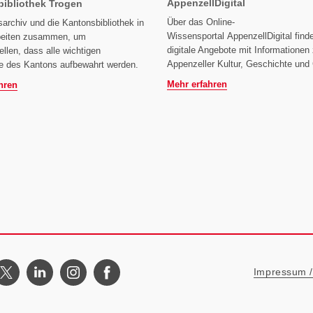
AppenzellDigital
ibliothek Trogen
Über das Online-
archiv und die Kantonsbibliothek in
Wissensportal AppenzellDigital find
beiten zusammen, um
digitale Angebote mit Informationen 
ellen, dass alle wichtigen
Appenzeller Kultur, Geschichte und 
 des Kantons aufbewahrt werden.
Mehr erfahren
hren
Metanavigat
Impressum / 