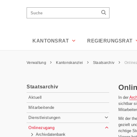
Onlinezugang - Appenzell Ausserrhod
Wichtige
Suchen
Suche
Seiten
Suchen
Home
Hauptnavigation
Hauptnavigation
Service Navigation
Inhalt
Kontakt
KANTONSRAT
REGIERUNGSRAT
Sitemap
Metanavigation
Pfadnavigation
Verwaltung
Kantonskanzlei
Staatsarchiv
Online
Inhalt
Onli
Staatsarchiv
Subnavigation
In der
Arc
Aktuell
sichtbar s
Mitarbeitende
Mitarbeite
Dienstleistungen
Mit der t
gezielt u
Onlinezugang
richtige S
Archivdatenbank
Viewer be