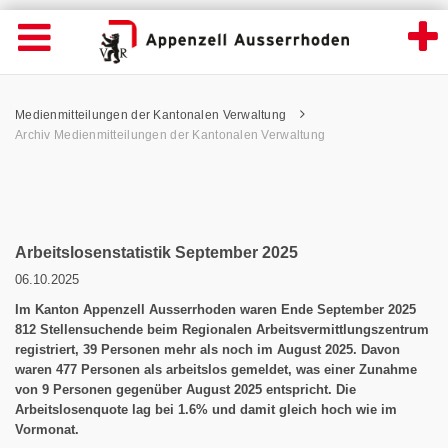
News Detailansicht - Appenzell Ausserrhod
Suche
Navigation öffnen
Wichtige
Seiten
hen
Home
Hauptnavigation
Service Navigation
Hauptnavigation
Pfadnavigation
Inhalt
Medienmitteilungen der Kantonalen Verwaltung
Inhalt
Kontakt
Archiv Medienmitteilungen der Kantonalen Verwaltung
Sitemap
Metanavigation
Arbeitslosenstatistik September 2025
06.10.2025
Im Kanton Appenzell Ausserrhoden waren Ende September 2025
812 Stellensuchende beim Regionalen Arbeitsvermittlungszentrum
registriert, 39 Personen mehr als noch im August 2025. Davon
waren 477 Personen als arbeitslos gemeldet, was einer Zunahme
von 9 Personen gegenüber August 2025 entspricht. Die
Arbeitslosenquote lag bei 1.6% und damit gleich hoch wie im
Vormonat.