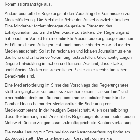
Kommissionsanträge aus.
Anders beurteilt der Regierungsrat den Vorschlag der Kommission zur
Medienförderung. Die Mehrheit möchte den Artikel gänzlich streichen.
Eine Minderheit fordert hingegen die gezielte Förderung des
Lokaljournalismus, um die Demokratie zu stärken. Der Regierungsrat
hatte sich im Vorfeld für eine indirekte Medienförderung ausgesprochen.
Er hält an diesem Anliegen fest, auch angesichts der Entwicklung der
Medienlandschaft. So ist im regionalen und lokalen Journalismus eine
deutliche und anhaltende Verarmung festzustellen. Gleichzeitig zeigen
jüngere Entwicklung im nahen und ferneren Ausland, dass starke,
unabhängige Medien ein wesentlicher Pfeiler einer rechtsstaatlichen
Demokratie sind.
Eine Medienförderung im Sinne des Vorschlags des Regierungsrates
stellt ein gangbarer Kompromiss zwischen einem "Laisser-faire" und
einer heiklen direkten Förderung bestimmter medialer Produkte dar.
Darüber hinaus betont der Medienartikel die Bedeutung der
Medienkompetenz in der heutigen Gesellschaft. Allein deshalb bringt
diese Bestimmung nach Ansicht des Regierungsrats einen bedeutenden
Mehrwert für eine zeitgemässe, zukunftsgerichtete Kantonsverfassung.
Die zweite Lesung zur Totalrevision der Kantonsverfassung findet am
25. August statt. Die Unterlagen zum Geschäft können via