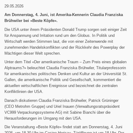
29.05.2026
Am Donnerstag, 4. Juni, ist Amerika-Kennerin Claudia Franziska
Brühwiler bei «Beste Köpfe».
Die USA unter ihrem Präsidenten Donald Trump sorgen seit einiger Zeit
für Anspannung und Irritation rund um den Globus. In Politik und
Wirtschaft werden Stimmen laut, die von einer Zeitenwende mit
zunehmenden Handelskonflikten und der Rückkehr des Powerplay der
Mächtigen dieser Welt sprechen.
Unter dem Titel «Der amerikanische Traum – Zum Preis eines globalen
Alptraums?» beleuchtet Claudia Franziska Brühwiler, Titularprofessorin
für amerikanisches politisches Denken und Kultur an der Universität St.
Gallen, die amerikanische Politik und Gesellschaft, kommentiert die
aktuellen wirtschaftlichen Ereignisse und bezeichnet die zentralen
Konfliktlinien der USA.
Danach diskutieren Claudia Franziska Brühwiler, Patrick Grüninger
(CEO Metrohm Gruppe) und Uriel Inauen (Verwaltungsratspräsident
VC999 Verpackungssysteme AG) mit Sabine Bianchi über die
Herausforderungen im Umgang mit den USA.
Die Veranstaltung «Beste Köpfe» findet statt am Donnerstag, 4. Juni
2026, um 18.30 Uhr im Casino Herisau. Türöffnung ist um 18 Uhr. Der