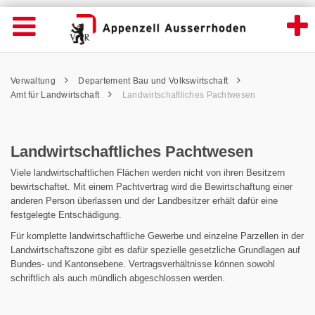
Landwirtschaftliches Pachtwesen - Appenz
Suche
Navigation öffnen
Wichtige
Seiten
hen
Home
Hauptnavigation
Service Navigation
Hauptnavigation
Pfadnavigation
Inhalt
Verwaltung
Departement Bau und Volkswirtschaft
Inhalt
Kontakt
Amt für Landwirtschaft
Landwirtschaftliches Pachtwesen
Sitemap
Metanavigation
Landwirtschaftliches Pachtwesen
Viele landwirtschaftlichen Flächen werden nicht von ihren Besitzern
bewirtschaftet. Mit einem Pachtvertrag wird die Bewirtschaftung einer
anderen Person überlassen und der Landbesitzer erhält dafür eine
festgelegte Entschädigung.
Für komplette landwirtschaftliche Gewerbe und einzelne Parzellen in der
Landwirtschaftszone gibt es dafür spezielle gesetzliche Grundlagen auf
Bundes- und Kantonsebene. Vertragsverhältnisse können sowohl
schriftlich als auch mündlich abgeschlossen werden.