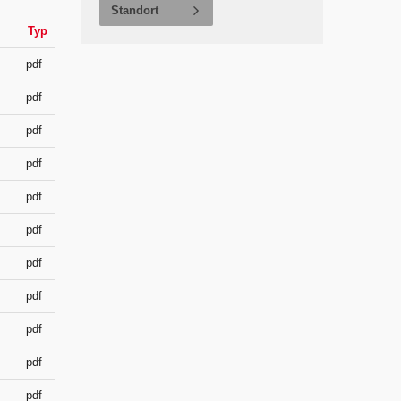
Standort
Typ
Datum
pdf
12/12/2025
pdf
4/10/2026
pdf
1/20/2026
pdf
8/17/2018
pdf
4/23/2018
pdf
9/26/2022
pdf
3/16/2018
pdf
3/16/2018
pdf
11/7/2025
pdf
4/30/2026
pdf
8/13/2024