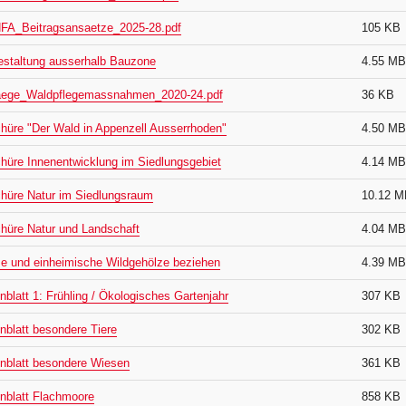
FA_Beitragsansaetze_2025-28.pdf
105 KB
staltung ausserhalb Bauzone
4.55 MB
raege_Waldpflegemassnahmen_2020-24.pdf
36 KB
hüre "Der Wald in Appenzell Ausserrhoden"
4.50 MB
hüre Innenentwicklung im Siedlungsgebiet
4.14 MB
hüre Natur im Siedlungsraum
10.12 M
hüre Natur und Landschaft
4.04 MB
 und einheimische Wildgehölze beziehen
4.39 MB
nblatt 1: Frühling / Ökologisches Gartenjahr
307 KB
nblatt besondere Tiere
302 KB
nblatt besondere Wiesen
361 KB
nblatt Flachmoore
858 KB