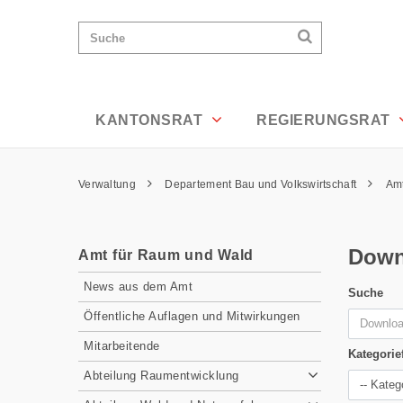
Downloadcenter - Appenzell Ausserrh
Wichtige
Suchen
Suche
Seiten
Suchen
Home
Hauptnavigation
Hauptnavigation
Service Navigation
Inhalt
Kontakt
KANTONSRAT
REGIERUNGSRAT
Sitemap
Metanavigation
Pfadnavigation
Verwaltung
Departement Bau und Volkswirtschaft
Am
Inhalt
Down
Amt für Raum und Wald
Subnavigation
News aus dem Amt
Suche
Öffentliche Auflagen und Mitwirkungen
Mitarbeitende
Kategorief
Abteilung Raumentwicklung