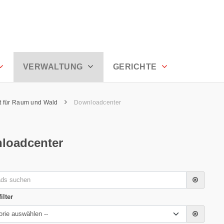
oden
VERWALTUNG
GERICHTE
t für Raum und Wald
Downloadcenter
loadcenter
Suchwort 
ilter
Bereich/Th