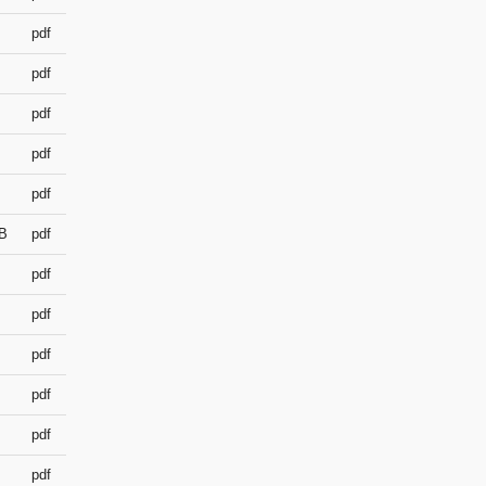
pdf
5/6/2025
pdf
7/28/2025
pdf
1/27/2025
pdf
11/23/2011
pdf
5/9/2019
B
pdf
8/18/2020
pdf
2/8/2011
pdf
9/30/2021
pdf
3/21/2018
pdf
2/14/2011
pdf
2/14/2011
pdf
2/22/2011