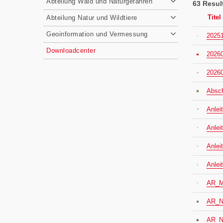
Abteilung Wald und Naturgefahren
63 Resul
Titel
Abteilung Natur und Wildtiere
Geoinformation und Vermessung
20251
Downloadcenter
20260
20260
Absch
Anlei
Anlei
Anlei
Anlei
AR_Me
AR_Na
AR_Na