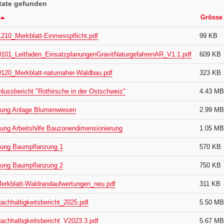
tate gefunden
Grösse
210_Merkblatt-Einmesspflicht.pdf
99 KB
101_Leitfaden_EinsatzplanungenGravitNaturgefahrenAR_V1.1.pdf
609 KB
120_Merkblatt-naturnaher-Waldbau.pdf
323 KB
lussbericht "Rothirsche in der Ostschweiz"
4.43 MB
tung Anlage Blumenwiesen
2.99 MB
tung Arbeitshilfe Bauzonendimensionierung
1.05 MB
tung Baumpflanzung 1
570 KB
tung Baumpflanzung 2
750 KB
rkblatt-Waldrandaufwertungen_neu.pdf
311 KB
chhaltigkeitsbericht_2025.pdf
5.50 MB
chhaltigkeitsbericht_V2023.3.pdf
5.67 MB