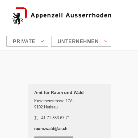
PRIVATE
UNTERNEHMEN
Zusätzliche Informationen
Amt für Raum und Wald
Kasernenstrasse 17A
9102 Herisau
löschen
T:
+41 71 353 67 71
raum.wald@
ar.ch
ema Filter zurücksetzen