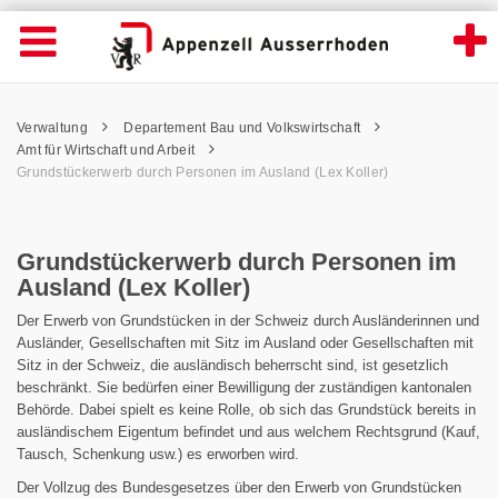
Grundstückerwerb durch Personen im Ausla
Suche
Navigation öffnen
Wichtige
Seiten
hen
Home
Hauptnavigation
Service Navigation
Hauptnavigation
Pfadnavigation
Inhalt
Verwaltung
Departement Bau und Volkswirtschaft
Inhalt
Kontakt
Amt für Wirtschaft und Arbeit
Sitemap
Grundstückerwerb durch Personen im Ausland (Lex Koller)
Metanavigation
Grundstückerwerb durch Personen im
Ausland (Lex Koller)
Der Erwerb von Grundstücken in der Schweiz durch Ausländerinnen und
Ausländer, Gesellschaften mit Sitz im Ausland oder Gesellschaften mit
Sitz in der Schweiz, die ausländisch beherrscht sind, ist gesetzlich
beschränkt. Sie bedürfen einer Bewilligung der zuständigen kantonalen
Behörde. Dabei spielt es keine Rolle, ob sich das Grundstück bereits in
ausländischem Eigentum befindet und aus welchem Rechtsgrund (Kauf,
Tausch, Schenkung usw.) es erworben wird.
Der Vollzug des Bundesgesetzes über den Erwerb von Grundstücken