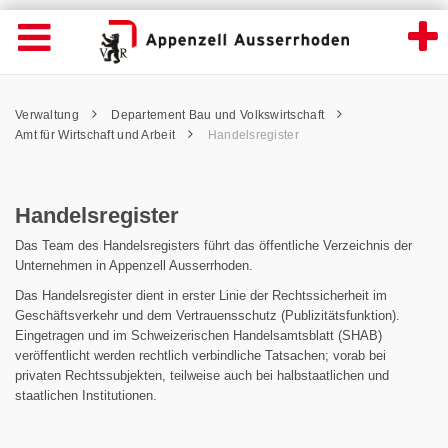
Handelsregister - Appenzell Ausserrhoden
Suche
Navigation öffnen
Wichtige
Seiten
hen
Home
Hauptnavigation
Service Navigation
Hauptnavigation
Pfadnavigation
Inhalt
Verwaltung
Departement Bau und Volkswirtschaft
Inhalt
Kontakt
Amt für Wirtschaft und Arbeit
Handelsregister
Sitemap
Metanavigation
Handelsregister
Das Team des Handelsregisters führt das öffentliche Verzeichnis der
Unternehmen in Appenzell Ausserrhoden.
Das Handelsregister dient in erster Linie der Rechtssicherheit im
Geschäftsverkehr und dem Vertrauensschutz (Publizitätsfunktion).
Eingetragen und im Schweizerischen Handelsamtsblatt (SHAB)
veröffentlicht werden rechtlich verbindliche Tatsachen; vorab bei
privaten Rechtssubjekten, teilweise auch bei halbstaatlichen und
staatlichen Institutionen.