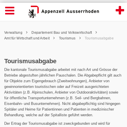
Tourismusabgabe - Appenzell Ausserrhode
Suche
Navigation öffnen
Wichtige
Seiten
hen
Home
Hauptnavigation
Service Navigation
Hauptnavigation
Pfadnavigation
Inhalt
Verwaltung
Departement Bau und Volkswirtschaft
Inhalt
Kontakt
Amt für Wirtschaft und Arbeit
Tourismus
Tourismusabgabe
Sitemap
Metanavigation
Tourismusabgabe
Die kantonale Tourismusabgabe arbeitet mit nach Art und Grösse der
Betriebe abgestuften jährlichen Pauschalen. Die Abgabepflicht gilt auch
für Objekte zum Eigengebrauch (Zweitwohnungen), Anbieter von
gewinnorientierten touristischen oder auf Freizeit ausgerichteten
Aktivitäten (z.B. Alpinschulen, Anbieter von Outdooraktivitäten) sowie
für öffentliche Transportunternehmen (z.B. Seil- und Bergbahnen,
Eisenbahn- und Busunternehmen). Nicht abgabepflichtig sind hingegen
Spitäler und Heime für Patientinnen und Patienten in medizinischer
Behandlung, welche auf der Spitalliste geführt werden.
Der Ertrag der Tourismusabgabe ist zweckgebunden und wird für