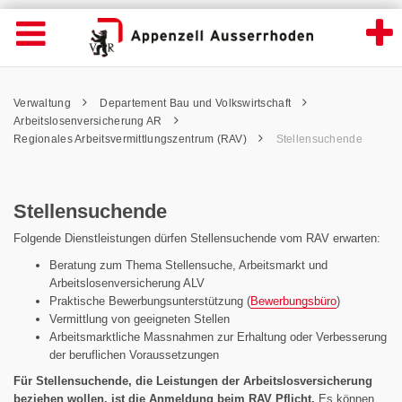
Stellensuchende - Appenzell Ausserrhoden
Suche
Navigation öffnen
Wichtige
Seiten
hen
Home
Hauptnavigation
Service Navigation
Hauptnavigation
Pfadnavigation
Inhalt
Verwaltung
Departement Bau und Volkswirtschaft
Inhalt
Kontakt
Arbeitslosenversicherung AR
Sitemap
Regionales Arbeitsvermittlungszentrum (RAV)
Stellensuchende
Metanavigation
Stellensuchende
Folgende Dienstleistungen dürfen Stellensuchende vom RAV erwarten:
Beratung zum Thema Stellensuche, Arbeitsmarkt und
Arbeitslosenversicherung ALV
Praktische Bewerbungsunterstützung (
Bewerbungsbüro
)
Vermittlung von geeigneten Stellen
Arbeitsmarktliche Massnahmen zur Erhaltung oder Verbesserung
der beruflichen Voraussetzungen
Für Stellensuchende, die Leistungen der Arbeitslosversicherung
beziehen wollen, ist die Anmeldung beim RAV Pflicht.
Es können