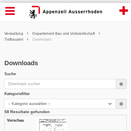
Downloads - Appenzell Ausserrhoden
Suche
Navigation öffnen
Wichtige
Seiten
hen
Home
Hauptnavigation
Service Navigation
Hauptnavigation
Pfadnavigation
Inhalt
Verwaltung
Departement Bau und Volkswirtschaft
Inhalt
Kontakt
Tiefbauamt
Downloads
Sitemap
Metanavigation
Downloads
Suche
Suchwo
Kategoriefilter
Bereic
58 Resultate gefunden
Vorschau