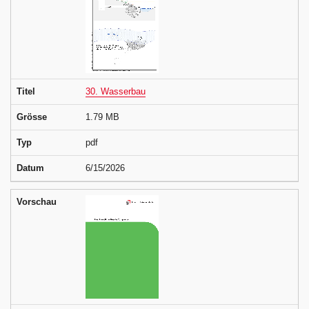
Titel
30. Wasserbau
Grösse
1.79 MB
Typ
pdf
Datum
6/15/2026
Vorschau