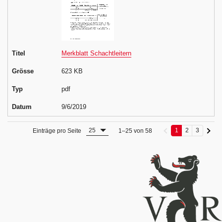
Titel
Merkblatt Schachtleitern
Grösse
623 KB
Typ
pdf
Datum
9/6/2019
25
1
2
3
Einträge pro Seite
1–25 von 58