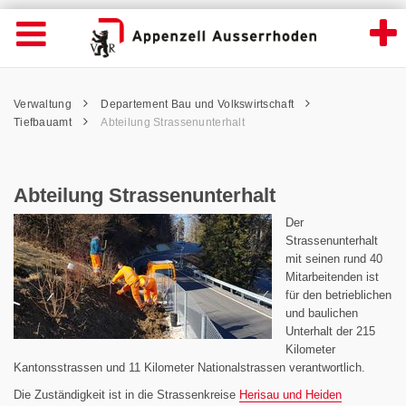
Abteilung Strassenunterhalt - Appenzell A
Suche
Navigation öffnen
Wichtige
Seiten
hen
Home
Hauptnavigation
Service Navigation
Hauptnavigation
Pfadnavigation
Inhalt
Verwaltung
Departement Bau und Volkswirtschaft
Inhalt
Kontakt
Tiefbauamt
Abteilung Strassenunterhalt
Sitemap
Metanavigation
Abteilung Strassenunterhalt
Der
Strassenunterhalt
mit seinen rund 40
Mitarbeitenden ist
für den betrieblichen
und baulichen
Unterhalt der 215
Kilometer
Kantonsstrassen und 11 Kilometer Nationalstrassen verantwortlich.
Die Zuständigkeit ist in die Strassenkreise
Herisau und Heiden