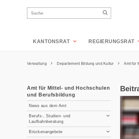
Beitragsberechtigung - Appenzell Aus
Wichtige
Suchen
Suche
Seiten
Suchen
Home
Hauptnavigation
Hauptnavigation
Service Navigation
Inhalt
Kontakt
KANTONSRAT
REGIERUNGSRAT
Sitemap
Metanavigation
Pfadnavigation
Verwaltung
Departement Bildung und Kultur
Amt für 
Inhalt
Beit
Amt für Mittel- und Hochschulen
und Berufsbildung
Subnavigation
News aus dem Amt
Berufs-, Studien- und
Laufbahnberatung
Brückenangebote