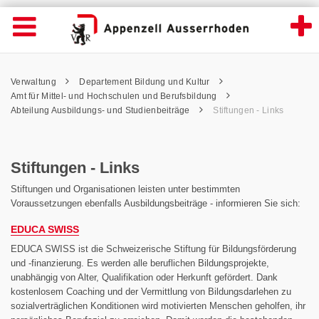
Stiftungen - Links - Appenzell Ausserrhode
Suche
Navigation öffnen
Wichtige
Seiten
hen
Home
Hauptnavigation
Service Navigation
Hauptnavigation
Pfadnavigation
Inhalt
Verwaltung
Departement Bildung und Kultur
Inhalt
Kontakt
Amt für Mittel- und Hochschulen und Berufsbildung
Sitemap
Abteilung Ausbildungs- und Studienbeiträge
Stiftungen - Links
Metanavigation
Stiftungen - Links
Stiftungen und Organisationen leisten unter bestimmten
Voraussetzungen ebenfalls Ausbildungsbeiträge - informieren Sie sich:
EDUCA SWISS
EDUCA SWISS ist die Schweizerische Stiftung für Bildungsförderung
und -finanzierung. Es werden alle beruflichen Bildungsprojekte,
unabhängig von Alter, Qualifikation oder Herkunft gefördert. Dank
kostenlosem Coaching und der Vermittlung von Bildungsdarlehen zu
sozialverträglichen Konditionen wird motivierten Menschen geholfen, ihr