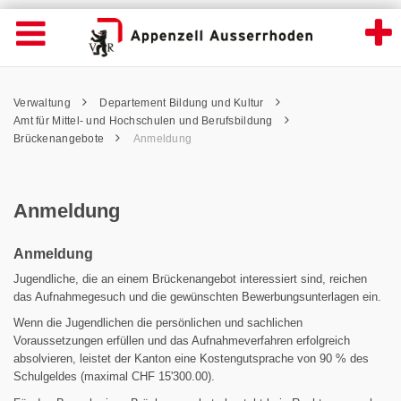
Anmeldung - Appenzell Ausserrhoden
Suche
Navigation öffnen
Wichtige
Seiten
hen
Home
Hauptnavigation
Service Navigation
Hauptnavigation
Pfadnavigation
Inhalt
Verwaltung
Departement Bildung und Kultur
Inhalt
Kontakt
Amt für Mittel- und Hochschulen und Berufsbildung
Sitemap
Brückenangebote
Anmeldung
Metanavigation
Anmeldung
Anmeldung
Jugendliche, die an einem Brückenangebot interessiert sind, reichen
das Aufnahmegesuch und die gewünschten Bewerbungsunterlagen ein.
Wenn die Jugendlichen die persönlichen und sachlichen
Voraussetzungen erfüllen und das Aufnahmeverfahren erfolgreich
absolvieren, leistet der Kanton eine Kostengutsprache von 90 % des
Schulgeldes (maximal CHF 15'300.00).