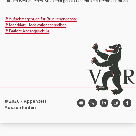
Für den Besuch eines Brückenangebots besteht kein Rechtsanspruch.
(pdf)
Aufnahmegesuch für Brückenangebote
(pdf)
Merkblatt - Motivationsschreiben
(pdf)
Bericht Abgangsschule
© 2026 - Appenzell
Footer
Ausserrhoden