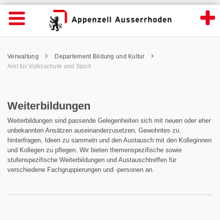
Weiterbildungen - Appenzell Ausserrhoden
Suche
Navigation öffnen
Wichtige
Seiten
hen
Home
Hauptnavigation
Service Navigation
Hauptnavigation
Pfadnavigation
Inhalt
Verwaltung
Departement Bildung und Kultur
Inhalt
Kontakt
Amt für Volksschule und Sport
Sitemap
Metanavigation
Weiterbildungen
Weiterbildungen sind passende Gelegenheiten sich mit neuen oder eher
unbekannten Ansätzen auseinanderzusetzen, Gewohntes zu
hinterfragen, Ideen zu sammeln und den Austausch mit den Kolleginnen
und Kollegen zu pflegen. Wir bieten themenspezifische sowie
stufenspezifische Weiterbildungen und Austauschtreffen für
verschiedene Fachgruppierungen und -personen an.