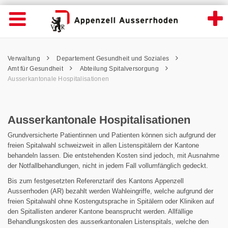
Ausserkantonale Hospitalisationen - Appen
Suche
Navigation öffnen
Wichtige
Seiten
hen
Home
Hauptnavigation
Service Navigation
Hauptnavigation
Pfadnavigation
Inhalt
Verwaltung
Departement Gesundheit und Soziales
Inhalt
Kontakt
Amt für Gesundheit
Abteilung Spitalversorgung
Sitemap
Ausserkantonale Hospitalisationen
Metanavigation
Ausserkantonale Hospitalisationen
Grundversicherte Patientinnen und Patienten können sich aufgrund der
freien Spitalwahl schweizweit in allen Listenspitälern der Kantone
behandeln lassen. Die entstehenden Kosten sind jedoch, mit Ausnahme
der Notfallbehandlungen, nicht in jedem Fall vollumfänglich gedeckt.
Bis zum festgesetzten Referenztarif des Kantons Appenzell
Ausserrhoden (AR) bezahlt werden Wahleingriffe, welche aufgrund der
freien Spitalwahl ohne Kostengutsprache in Spitälern oder Kliniken auf
den Spitallisten anderer Kantone beansprucht werden. Allfällige
Behandlungskosten des ausserkantonalen Listenspitals, welche den