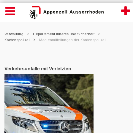
News Detailansicht - Appenzell Ausserrhod
Suche
Navigation öffnen
Wichtige
Seiten
hen
Home
Hauptnavigation
Service Navigation
Hauptnavigation
Pfadnavigation
Inhalt
Verwaltung
Departement Inneres und Sicherheit
Inhalt
Kontakt
Kantonspolizei
Medienmitteilungen der Kantonspolizei
Sitemap
Metanavigation
Verkehrsunfälle mit Verletzten