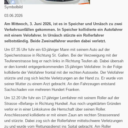
Symbolbild
03.06.2026
Am Mittwoch, 3. Juni 2026, ist es in Speicher und Urnäsch zu zwei
Verkehrsunfällen gekommen. In Speicher kollidierte ein Autofahrer
mit einem Velofahrer. In Urnäsch stürzte ein Rollerfahrer
selbstständig. Beide Zweiradfahrer wurden dabei verletzt.
Um 07.35 Uhr fuhr ein 63-jähriger Mann mit seinem Auto auf der
Speicherstrasse in Richtung St. Gallen. Bei der Verzweigung mit der
Teufenerstrasse bog er nach links in Richtung Teufen ab. Dabei übersah
er den korrekt entgegenkommenden 15-jährigen Velofahrer. In der Folge
kollidierte der Velofahrer frontal mit der rechten Autoseite. Der Velofahrer
stürzte und zog sich leichte Verletzungen an der Hand zu. Er wurde von
seiner Mutter zu einem Arzt gebracht. An den Fahrzeugen entstand
Sachschaden von mehreren Hundert Franken.
Um 12.20 Uhr fuhr ein 17-jähriger Lernfahrer mit seinem Roller auf der
Strasse «Befang» in Richtung Hundwil. Aus noch ungeklärten Gründen
verlor er in einer Linkskurve die Herrschaft über seinen Roller.
Anschliessend kollidierte er mit einem Zaun am rechten Strassenrand
und stürzte. Dabei zog sich der Rollerfahrer mittelschwere Verletzungen
zu und wurde vom Rettungsdienst ins Spital gebracht. Am Roller