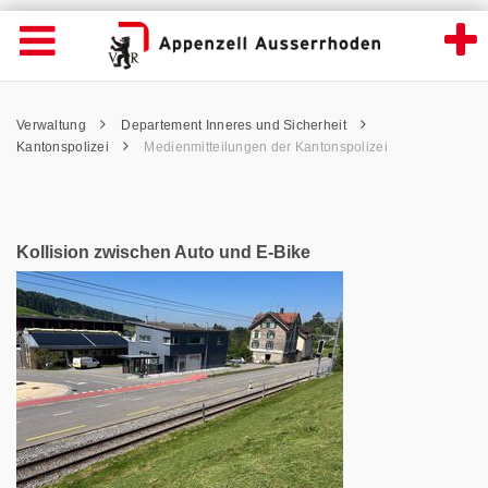
News Detailansicht - Appenzell Ausserrhod
Suche
Navigation öffnen
Wichtige
Seiten
hen
Home
Hauptnavigation
Service Navigation
Hauptnavigation
Pfadnavigation
Inhalt
Verwaltung
Departement Inneres und Sicherheit
Inhalt
Kontakt
Kantonspolizei
Medienmitteilungen der Kantonspolizei
Sitemap
Metanavigation
Kollision zwischen Auto und E-Bike