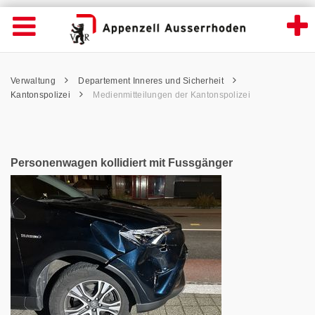
News Detailansicht - Appenzell Ausserrhod
Suche
Navigation öffnen
Wichtige
Seiten
hen
Home
Hauptnavigation
Service Navigation
Hauptnavigation
Pfadnavigation
Inhalt
Verwaltung
Departement Inneres und Sicherheit
Inhalt
Kontakt
Kantonspolizei
Medienmitteilungen der Kantonspolizei
Sitemap
Metanavigation
Personenwagen kollidiert mit Fussgänger