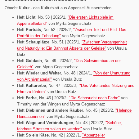
Obacht Kultur - das Kulturblatt aus Appenzell Ausserrhoden
Heft
Licht
, No. 53 | 2026/1,
"Die ersten Lichtspiele im
Appenzellerland"
von Myrta Gegenschatz
Heft
Porträts
, No. 52 | 2025/2,
"Zwischen Text und Bild: Das
Porträt in der Fahndung"
von Myrta Gegenschatz
Heft
Schauplätze
, No. 51 | 2025/1,
"Zwischen Vergangenheit
und Naturidylle: Ein Bahnhof Abseits der Geleise"
von Ursula
Butz
Heft
Goldach
, No. 49 | 2024/2,
"Das Schwimmbad an der
Goldach"
von Myrta Gegenschatz
Heft
Wieder und Weiter
, No. 48 | 2024/1,
"Von der Umnutzung
von Archivmaterial"
von Ursula Butz
Heft
Kulturerbe
, No. 47 | 2023/3,
"Des Vaterlandes Nutzung und
Ehre zu fördern"
von Ursula Butz
Heft
Farbe
, No. 46 | 2023/2,
"Die Sehnsucht nach Farbe"
von
Timothy van der Wingen und Myrta Gegenschatz
Heft
Diebinnen und andere Räuber
, No. 45 | 2023/2,
"Helende
Herisauerinnen"
von Myrta Gegenschatz
Heft
Wege und Verbindungen
, No. 43 | 2022/2,
"Schöne,
fahrbare Strassen sollen es werden"
von Ursula Butz
Heft
So ein Käse
, No. 42 | 2022 /1,
"Appenzeller