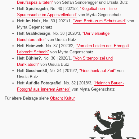
Berufsspezialitäten"
von Stefan Sonderegger und Ursula Butz
Heft
Spielregeln
, No. 40 | 2021/2,
"Kegelbahnen - Eine
Spurensuche im Appenzellerland"
von Myrta Gegenschatz
Heft
Im Holz
, No. 39 | 2021/1,
"Vom Brett- zum Schutzwald"
von
Myrta Gegenschatz
Heft
Grafikdesign
, No. 38 | 2020/3,
"Der vielseitige
Berichterstatter"
von Ursula Butz
Heft
Heimweh
, No. 37 | 2020/2,
"Von den Leiden des Ehregott
Lebrecht Schoch"
von Myrta Gegenschatz
Heft
Bühler?
, No. 36 | 2020/1,
"Von Sittenpolizei und
Dorfklatsch"
von Ursula Butz
Heft
Geschenkt!
, No. 34 | 2019/2,
"Geschenk auf Zeit"
von
Ursula Butz
Heft
Auf die Fotografie!
, No. 32 | 2018/3,
"Heinrich Bauer -
Fotograf aus innerem Antrieb"
von Myrta Gegenschatz
Für ältere Beiträge siehe
Obacht Kultur