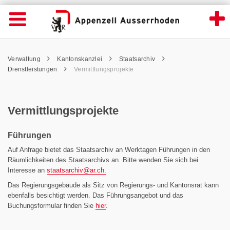
Vermittlungsprojekte - Appenzell Ausserrh
Suche
Navigation öffnen
Wichtige
Seiten
hen
Home
Hauptnavigation
Service Navigation
Hauptnavigation
Pfadnavigation
Inhalt
Verwaltung
Kantonskanzlei
Staatsarchiv
Inhalt
Kontakt
Dienstleistungen
Vermittlungsprojekte
Sitemap
Metanavigation
Vermittlungsprojekte
Führungen
Auf Anfrage bietet das Staatsarchiv an Werktagen Führungen in den
Räumlichkeiten des Staatsarchivs an. Bitte wenden Sie sich bei
Interesse an
staatsarchiv@
ar.ch.
Das Regierungsgebäude als Sitz von Regierungs- und Kantonsrat kann
ebenfalls besichtigt werden. Das Führungsangebot und das
Buchungsformular finden Sie
hier
.