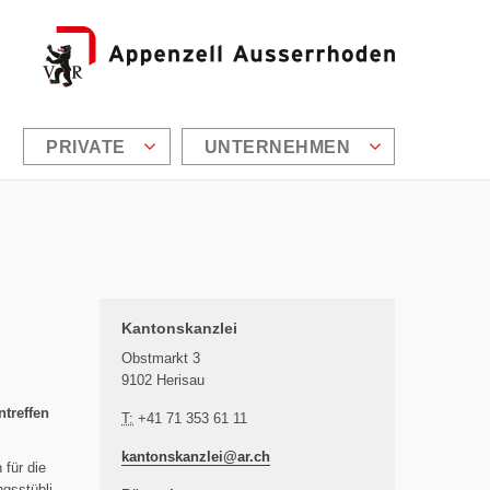
PRIVATE
UNTERNEHMEN
Zusätzliche Informationen
Kantonskanzlei
Obstmarkt 3
9102 Herisau
treffen
T:
+41 71 353 61 11
kantonskanzlei@
ar.ch
für die
ngsstübli