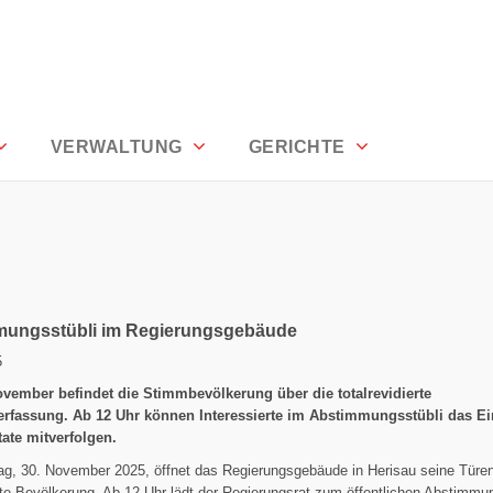
rhoden
VERWALTUNG
GERICHTE
ungsstübli im Regierungsgebäude
5
vember befindet die Stimmbevölkerung über die totalrevidierte
rfassung. Ab 12 Uhr können Interessierte im Abstimmungsstübli das Ein
tate mitverfolgen.
g, 30. November 2025, öffnet das Regierungsgebäude in Herisau seine Türen 
rte Bevölkerung. Ab 12 Uhr lädt der Regierungsrat zum öffentlichen Abstimmu