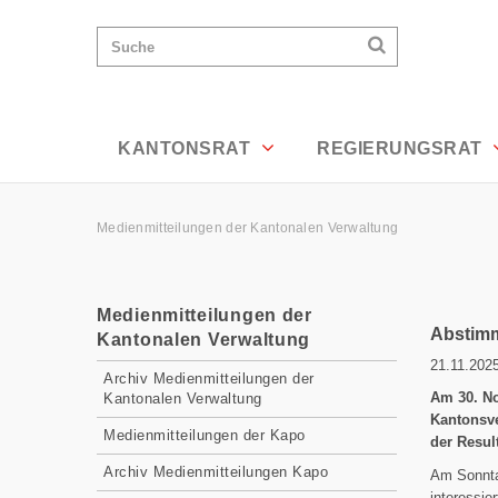
News Detailansicht - Appenzell Ausser
Wichtige
Suchen
Suche
Seiten
Suchen
Home
Hauptnavigation
Hauptnavigation
Service Navigation
Inhalt
Kontakt
KANTONSRAT
REGIERUNGSRAT
Sitemap
Metanavigation
Pfadnavigation
Medienmitteilungen der Kantonalen Verwaltung
Inhalt
Medienmitteilungen der
Abstimm
Kantonalen Verwaltung
21.11.202
Subnavigation
Archiv Medienmitteilungen der
Am 30. No
Kantonalen Verwaltung
Kantonsve
Medienmitteilungen der Kapo
der Resul
Archiv Medienmitteilungen Kapo
Am Sonnta
interessie