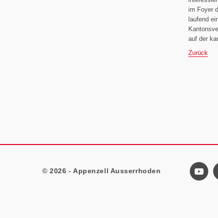
im Foyer d
laufend ei
Kantonsver
auf der ka
Zurück
© 2026 - Appenzell Ausserrhoden
Footer